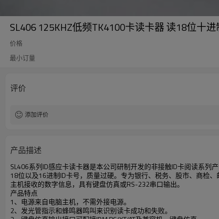
SL406 125KHZ低频TK4100卡读卡器 读18位
价格
最小订量
评价
添加评价
产品描述
SL406系列ID感应卡读卡器是本公司研制开发的非接触ID卡阅读系列产
18位以及16进制ID卡号，质量过硬。专为银行、税务、股市、商检
主机接收的数字信息，具有键盘仿真或RS-232串口输出。
产品特点
1、电源来自电脑主机，不需外接电源。
2、发光管指示和蜂鸣器鸣叫来识别读卡成功和失败。