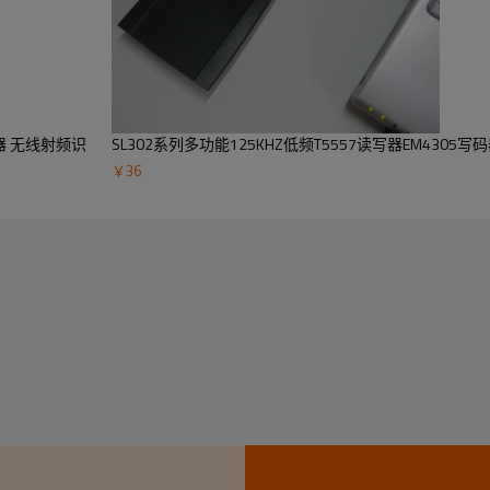
读写器 无线射频识
SL302系列多功能125KHZ低频T5557读写器EM4305
￥
36