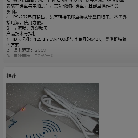
3、键盘仿真输出接口可配接IBM PC/XT/AT及兼容机。键盘仿真
安装在键盘与电脑之间，其功能如同键盘，且键盘操作不受
影响。
4、RS-232串口输出，配有转接电缆直接从键盘口取电，不需外
接电源，使用方便。
8、型流畅，外观精美。
产品技术与指标
1、ID卡标准：125Khz EM4100或与其兼容的64Bit，曼侧斯特编
码方式
2、读卡距离：≥ 5CM
3、电源电压：DC 5V±5%
4、电源电流：≤ 65mA
5、工作环境：温度：0℃ ～ 45℃ 湿度：10 ～ 90％RH
6、尺寸：115mm*80mm*30mm
推荐
7、重量：0.2kg