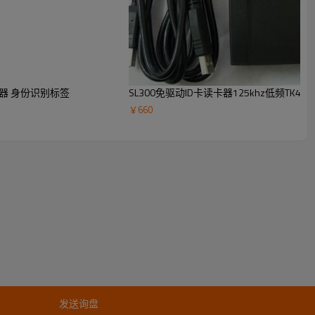
写码器 身份识别标签
SL300免驱动ID卡读卡器125khz低频TK
￥
660
发送询盘