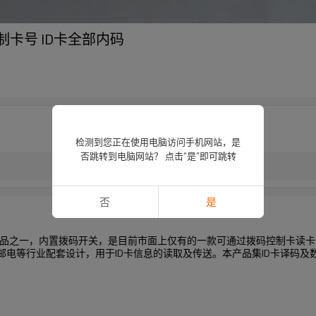
十进制卡号 ID卡全部内码
检测到您正在使用电脑访问手机网站，是
否跳转到电脑网站？ 点击“是”即可跳转
否
是
品之一，内置拨码开关，是目前市面上仅有的一款可通过拨码控制卡读卡位的的ID
、邮电等行业配套设计，用于ID卡信息的读取及传送。本产品集ID卡译码