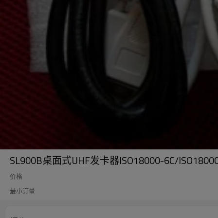
SL900B桌面式UHF发卡器ISO18000-6C/ISO
价格
最小订量