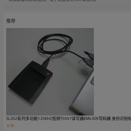
推荐
SL302系列多功能125KHZ低频T5557读写器EM4305写码器 身份识别
￥
36