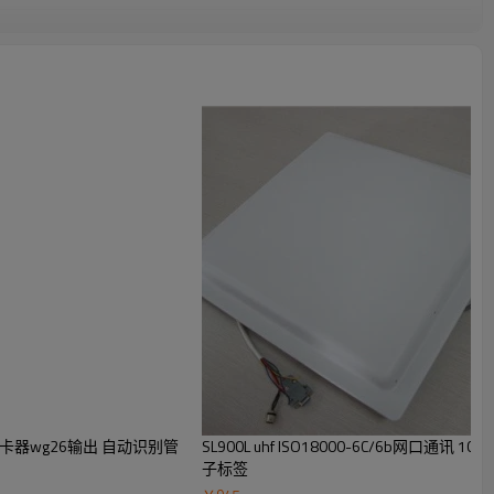
读卡器wg26输出 自动识别管
SL900L uhf ISO18000-6C/6b网口
子标签