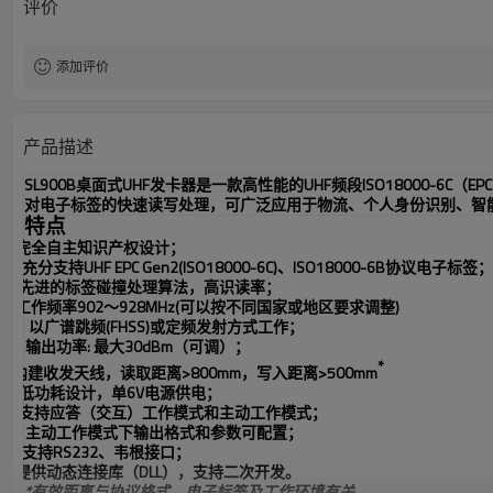
评价
添加评价
产品描述
SL900B
桌面式
UHF
发卡器
是一款高性能的
UHF
频段
ISO18000-6C
（
EPC
对电子标签的快速读写处理，可广泛应用于物流、个人身份识别、智
特点
1
完全自主知识产权设计；
2
充分支持
UHF EPC Gen2(ISO18000-6C)
、
ISO18000-6B
协议电子标签；
3
先进的标签碰撞处理算法，高识读率；
4
工作频率
902
～
928MHz(
可以按不同国家或地区要求调整
)
8
以广谱跳频
(FHSS)
或定频发射方式工作；
6
输出功率
:
最大
30dBm
（可调）；
*
7
内建收发天线，读取距离
>800mm
，写入距离
>500mm
8
低功耗设计，单
6V
电源供电；
9
支持应答（交互）工作模式和主动工作模式；
1
主动工作模式下输出格式和参数可配置；
2
支持
RS232
、韦根接口；
3
提供动态连接库（
DLL
），支持二次开发。
*
有效距离与协议格式、电子标签及工作环境有关。