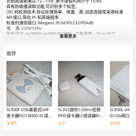
识别阅读距离达 12--15m ,单卡读取时间小于 10 ms
具有防碰撞读取功能,可识别多个标签 ;
CRC 码检测技术,协议处理简单、快速、高; 动态连接库采用标准
API 接口,简化 PC 机高端程序 ;
标准的通信接口: Wiegand 26 bit/RS232/RS485
电 源: 220V/50Hz
外形尺寸: 440MMX 440MM X50MM 工作温度: -20 ～ 85℃
查看更多
推荐
SL900F USB桌面式UHF
SL303迷你125khz低频
SL900L uhf I
发卡器ISO18000-6C读
RFID读卡器LF阅读器ID
6C/6b网口通讯
写器ISO18000-6B读写
卡读卡器Android读卡器
超高频一体化
￥
905
￥
21
￥
945
器 无线射频识别
信协议的电子
（RFID）