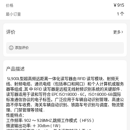
￥
915
价格
1 个
最小订量
评价
更多
添加评价
产品描述
SL900L型超高频远距离一体化读写器由 RFID 读写模块、射频天
线、射频电缆、通讯电缆（包括串口和网口）和个人计算机或服务
器等组成 ,其 中 RFID 读写器是远程无线射频识别系统的关键部件 .
读写器适用于读和写符合 EPC ISO18000 - 6C，ISO18000-6B国际
标准通信协议的电子标签。广泛应用于车辆自动识别管理、高速公
路不停车收费、海关车辆自动识别、铁路车号识别与调度、物流管
理、门禁管理等领域 .
性能特点：
工作频率: 902 ～ 928MHZ,跳频工作模式（ HFSS ）
微波输出功率: ＋ 30dbm ( 1W )