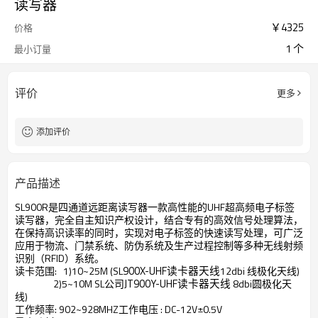
读写器
￥
4325
价格
1 个
最小订量
评价
更多
添加评价
产品描述
SL900R
是四通道远距离读写器一款高性能的UHF超高频电子标签
读写器，完全自主知识产权设计，结合专有的高效信号处理算法，
在保持高识读率的同时，实现对电子标签的快速读写处理，可广泛
应用于物流、门禁系统、防伪系统及生产过程控制等多种无线射频
识别（RFID）系统。
900X-UHF读卡器天线
读卡范围: 1)10~25M (SL
12dbi 线极化天线)
JT900Y-UHF读卡器天线
2)5~10M SL公司
8dbi圆极化天
线)
工作频率: 902~928MHZ工作电压 : DC-12V±0.5V