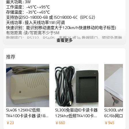
最大功耗 : 3W
工作温度：-45℃~+95℃
存储温度：-35℃~+65℃
支持协议ISO-18000-6B 或 ISO18000-6C（EPC G2）
天线功率 : 接入天线功率1W (可调
快速识别：能识别移动速度大于120km/h快速移动的电子标签)
有效距离 :读/写距离不少于5M
数据接口： RS232、RS485、韦根26 或34 数据接口，预留外界触
查看更多
发信号接入端口。可以添加TCP RS232/USB 接口
推荐
SL406 125KHZ低频
SL300免驱动ID卡读卡器
SL900L uhf I
TK4100卡读卡器 读18位
125khz低频TK4100卡读
6C/6b网口通讯
十进制卡号 ID卡全部内
卡器读8位十六进制 身
超高频一体化
￥
23
￥
660
￥
945
码
份识别标签
信协议的电子