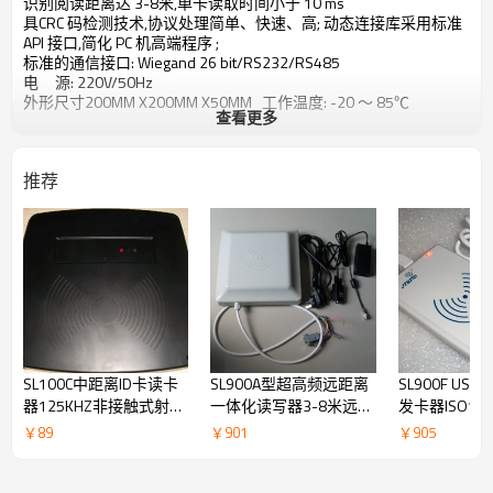
识别阅读距离达 3-8米,单卡读取时间小于 10 ms
具CRC 码检测技术,协议处理简单、快速、高; 动态连接库采用标准
API 接口,简化 PC 机高端程序 ;
标准的通信接口: Wiegand 26 bit/RS232/RS485
电 源: 220V/50Hz
外形尺寸200MM X200MM X50MM 工作温度: -20 ～ 85℃
查看更多
推荐
SL100C中距离ID卡读卡
SL900A型超高频远距离
SL900F US
器125KHZ非接触式射频
一体化读写器3-8米远距
发卡器ISO180
低频远距离读卡器
离读卡器WG26输出 自
写器ISO1800
￥
89
￥
901
￥
905
动识别管理
器 无线射频
（RFID）