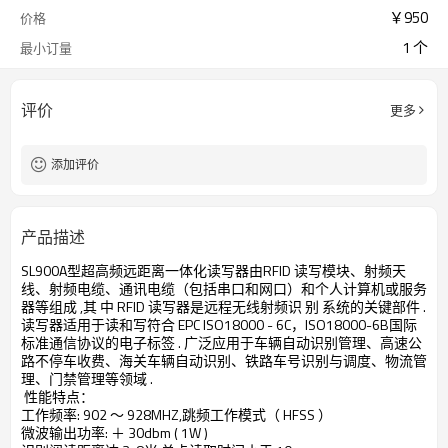
￥
950
价格
1 个
最小订量
评价
更多
添加评价
产品描述
SL900A型超高频远距离一体化读写器由RFID 读写模块、射频天
线、射频电缆、通讯电缆（包括串口和网口）和个人计算机或服务
器等组成 ,其 中 RFID 读写器是远程无线射频识 别 系统的关键部件 .
读写器适用于读和写符合 EPC ISO18000 - 6C，ISO18000-6B国际
标准通信协议的电子标签 . 广泛应用于车辆自动识别管理、高速公
路不停车收费、海关车辆自动识别、铁路车号识别与调度、物流管
理、门禁管理等领域 .
性能特点：
工作频率: 902 ～ 928MHZ,跳频工作模式（ HFSS ）
微波输出功率: ＋ 30dbm ( 1W )