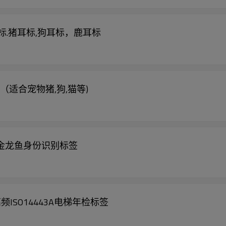
羊耳标.猪耳标,狗耳标，鹿耳标
签（适合宠物猪,狗,猫等)
签,金龙鱼身份识别标签
高频ISO14443A电梯年检标签