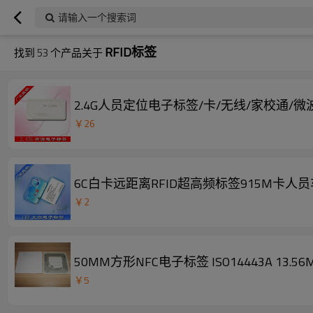
请输入一个搜索词
RFID标签
找到
53
个产品关于
2.4G人员定位电子标签/卡/无线/家校通/微波
￥
26
6C白卡远距离RFID超高频标签915M卡人
￥
2
50MM方形NFC电子标签 ISO14443A 13.56MH
￥
5