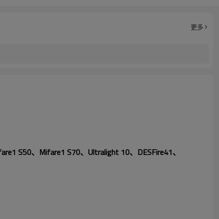
更多
 S50、Mifare1 S70、Ultralight 10、DESFire41、