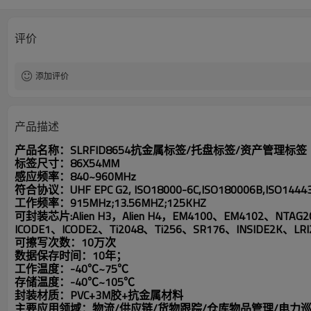
评价
添加评价
产品描述
产品名称：SLRFID8654抗金属标签/托盘标签/资产管理标签
标签尺寸：86X54MM
感应频率：840~960MHz
符合协议：UHF EPC G2, ISO18000-6C,ISO180006B,ISO14443
工作频率：915MHz;13.56MHZ;125KHZ
可封装芯片:
Alien H3
，
Alien H4，EM4100、EM4102、NTAG20
ICODE1、ICODE2、Ti2048、Ti256、SR176、INSIDE2K、LR
可擦写次数：10万次
数据保存时间：10年；
工作温度：-40℃~75℃
存储温度：-40℃~105℃
封装材质：PVC+3M胶+抗金属材料
主要应用领域：物流/供应链/货物跟踪/仓库物品管理/电力巡