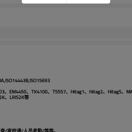
A,ISO14443B,ISO15693
3、EM4450、TK4100、T5557、Hitag1、Hitag2、HitagS、Mifare1
I2K、LRIS2K等
查/家校通/人员考勤/等等。