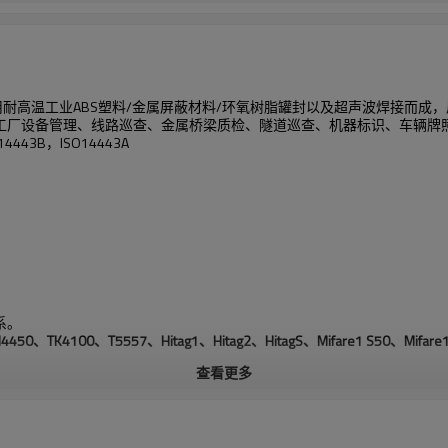
理标签，采用耐高温工业ABS塑料/金属屏蔽材料/环氧树脂罐封以及超声波焊
工厂设备管理、线路巡查、金属桥梁质检、隧道巡查、机器标识、车辆牌
14443B，ISO14443A
系。
50、TK4100、T5557、Hitag1、Hitag2、HitagS、Mifare1 S50、Mifare1 
查看更多