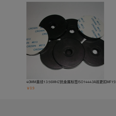
40MM直径13.56MHZ抗金属标签ISO14443A巡更扣MF
￥
0.9