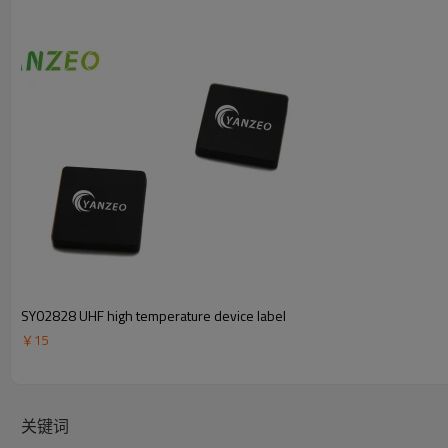
SY02828 UHF high temperature device label
￥
15
关键词