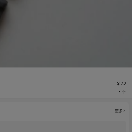
￥
2.2
1 个
更多