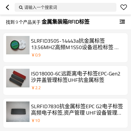
请输入一个搜索词
金属集装箱RFID标签
找到
9
个产品关于
SLRFID3505-14443a抗金属标签
13.56MHZ高频M1S50设备巡检标签 设
备产品跟踪
￥
0.9
ISO18000-6C远距离电子标签EPC-Gen2
沙井盖管理标签UHF抗金属标签
￥
2.2
SLRFID7830抗金属标签EPC G2电子标签
高频电子标签,资产管理 UHF设备管理标
签RFID巡检点
￥
10