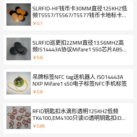
SLRFID-HF钱币卡30MM直径125KHZ低
频T5557/T5567/T5577钱币卡地标卡可
读可写ID卡
￥
0.7
SLRFID巡更扣22MM直径13.56MHZ高
频IS14443A协议Mifare1 S50芯片ABS材
质钱币卡
￥
0.8
吊牌标签NFC tag送机器人 ISO14443A
NXP Mifare1 s50电子标签NFC手机标签
￥
0.8
RFID钥匙扣水滴形透明125KHZ低频
TK4100,EM4100只读ID透明钥匙扣ID门
禁卡
￥
0.85