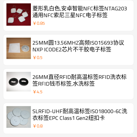
菱形乳白色,安卓智能NFC标签NTAG203
通用NFC索尼三星NFC电子标签
￥
0.85
25MM圆13.56MHZ高频ISO15693协议
NXP ICODE2芯片不干胶电子标签
￥
0.5
26MM直径RFID耐高温标签RFID洗衣标
签RFID钱币标签,水洗标签
￥
4.5
SLRFID-UHF耐高温标签ISO18000-6C洗
衣标签EPC Class1 Gen2纽扣卡
￥
0.8