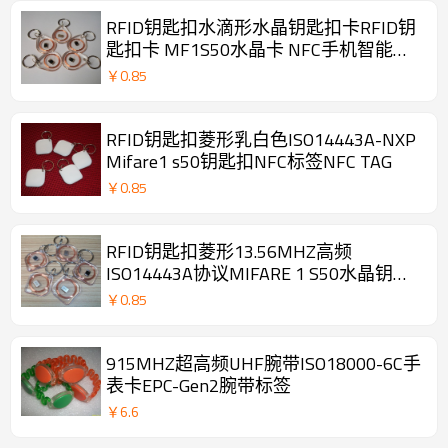
RFID钥匙扣水滴形水晶钥匙扣卡RFID钥
匙扣卡 MF1S50水晶卡 NFC手机智能标
签
￥
0.85
RFID钥匙扣菱形乳白色ISO14443A-NXP
Mifare1 s50钥匙扣NFC标签NFC TAG
￥
0.85
RFID钥匙扣菱形13.56MHZ高频
ISO14443A协议MIFARE 1 S50水晶钥匙
扣NFC透明卡
￥
0.85
915MHZ超高频UHF腕带ISO18000-6C手
表卡EPC-Gen2腕带标签
￥
6.6