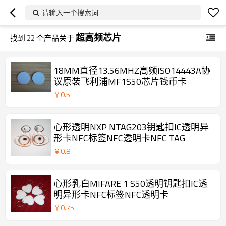
请输入一个搜索词
超高频芯片
找到
22
个产品关于
18MM直径13.56MHZ高频ISO14443A协
议原装飞利浦MF1S50芯片钱币卡
￥
0.5
心形透明NXP NTAG203钥匙扣IC透明异
形卡NFC标签NFC透明卡NFC TAG
￥
0.8
心形乳白MIFARE 1 S50透明钥匙扣IC透
明异形卡NFC标签NFC透明卡
￥
0.75