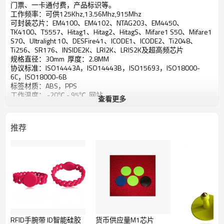
门票、一卡通付费，产品标识等。
工作频率：可供125Khz,13.56Mhz,915Mhz
可封装芯片：EM4100、EM4102、NTAG203、EM4450、
TK4100、T5557、Hitag1、Hitag2、HitagS、Mifare1 S50、Mifare1
S70、Ultralight 10、DESFire41、ICODE1、ICODE2、Ti2048、
Ti256、SR176、INSIDE2K、LRI2K、LRIS2K及超高频芯片
规格直径：30mm 厚度：2.8MM
协议标准：ISO14443A，ISO14443B，ISO15693，ISO18000-
6C，ISO18000-6B
标签材质：ABS，PPS
工作温度： -20℃ - 95℃
网站
查看更多
www.uhf-reader.com
存储温度： -20℃ - 90℃
网站
推荐
www.jtrfid.com
读写次数：大于10万次
定货电话15913109529联系人：张继河
使用寿命：>10年
广州舰艇智能科技有限公司
识别距离：125KHZ(2CM-10CM)；13.56MHZ(2CM-6CM)；
915MHZ(100CM-300CM) 备注：距离根据不同厂家读卡器有关）
标签重量：7克
RFID手腕带 ID智能硅胶
货币供应量M1芯片