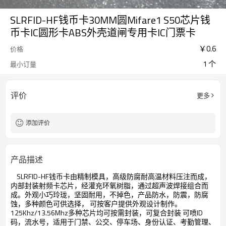
SLRFID-HF钱币卡30MM圆Mifare1 S50芯片钱
币卡IC圆形卡ABS外壳道闸专用卡IC门票卡
￥
0.6
价格
1 个
最小订量
评价
更多
添加评价
产品描述
SLRFID-HF钱币卡由精制模具，高级防腐耐高温材料压注而成，
内部封装射频卡芯片，经灌充环氧树脂，通过超声波焊接组合而
成。外观小巧玲珑，坚固耐用，不掉色，产品防水，防震，防腐
蚀，多种颜色可供选择， 可按客户提供外观设计制作。
125Khz/13.56Mhz多种芯片均可按需封装，可复合封装 可喷ID
码，流水号，适用于门禁、公交、停车场、身份认证、考勤管理、