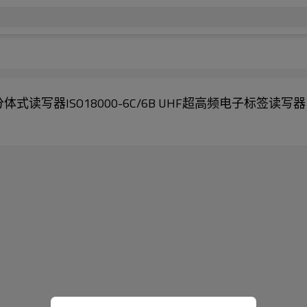
分体式读写器ISO18000-6C/6B UHF超高频电子标签读写器