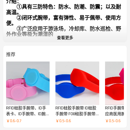
介绍：
①具有三防特色：防水、防潮、防震；以及耐
高温。
②闭环式腕带，富有弹性、易于佩带、使用方
便。
③广泛应用于游泳场，冷却库、防水巡检、野
外作业等极为潮湿的
查看更多
环境，甚至长时间浸泡在水中等恶劣情况下，均可
正常刷卡。
④仿表形卡内含非接触式芯片，可提供低频芯
推荐
片（125KHz）高频芯
片（13.56MHz）封装的手表。
⑤芯片型号：EM4100、EM4102、EM4450、
TK4100、T5557、Hitag1、
Hitag2、HitagS、 S50、 S70、Ultralight 10、
DESFire41、ICODE1、ICODE2、Ti2048、Ti256、
SR176、
INSIDE2K、LRI2K、LRIS2K
⑥表面可胶印、丝印、喷码，批量订购可指定产
品颜色
RFID硅胶手腕带、ID手
RFID硅胶手腕带 ID硅胶
RFID手腕带 
表卡、ID手腕带、ID腕带
手腕带 F08硅胶手腕带
应商医用腕带 
卡、儿童腕带
RFID硅胶腕带
硅胶手腕带
￥
0.6
-
0.7
￥
0.5
-
0.6
￥
0.5
-
0.6