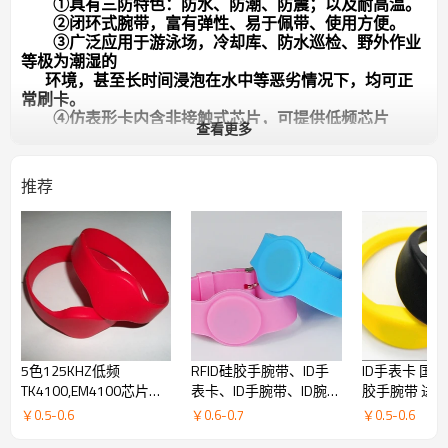
①具有三防特色：防水、防潮、防震；以及耐高温。
②闭环式腕带，富有弹性、易于佩带、使用方便。
③广泛应用于游泳场，冷却库、防水巡检、野外作业
等极为潮湿的
环境，甚至长时间浸泡在水中等恶劣情况下，均可正
常刷卡。
④仿表形卡内含非接触式芯片，可提供低频芯片
查看更多
（125KHz）高频芯
片（13.56MHz）封装的手表。
⑤芯片型号：EM4100、EM4102、EM4450、TK4100、
推荐
T5557、Hitag1、
Hitag2、HitagS、进口 S50、进口 S70、Ultralight
10、
DESFire41、ICODE1、ICODE2、Ti2048、Ti256、
SR176、
INSIDE2K、LRI2K、LRIS2K
⑥表面可胶印、丝印、喷码，批量订购可指定产品颜色
5色125KHZ低频
RFID硅胶手腕带、ID手
ID手表卡 国产
TK4100,EM4100芯片手
表卡、ID手腕带、ID腕带
胶手腕带 进
表型腕带ID手表卡硅胶
卡、儿童腕带
带 RFID硅胶
￥
0.5
-
0.6
￥
0.6
-
0.7
￥
0.5
-
0.6
腕带标签