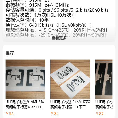
谐振频率：915MHz+/-13MHz
存储容量可选：0 bits / 96 bits /512 bits/2048 bits
可擦写次数：1万次(HSL 10万次)；
数据保存时间：10年；
通讯速率：640 K bits/s（HSL 40kbit/s）；
理想储存环境：+15℃～+25℃，20%RH～45%RH
容忍储存环境：-25℃～+50℃，20%RH～90%RH
查看更多
容忍工作环境：-25℃～+65℃，20%RH～90%RH
耐压能力：≦5N/m㎡
耐弯能力：≧φ20mm
推荐
包装方式：卷状/单张/整版
芯片可选：NXP-XM/XL/HSL；Alien-H2/H3；
Impinj-M2/M3等
主要应用领域：物流/供应链/货物跟踪/仓库物品管
理/电力巡查/车辆识别/家校通/人员考勤/等等。
识别距离：1-6米(标签天线尺寸大小和读卡器天线
尺寸大小及应用环境有关)
UHF电子标签915MHZ超
UHF电子标签|915MHZ超
UHF电子标签|
高频电子标签Alien H3电
高频电子标签F31不干胶
高频电子标签Al
子标签ISO18000-6C
电子标签
片不干胶电子
￥
0.4
￥
0.4
￥
5.5