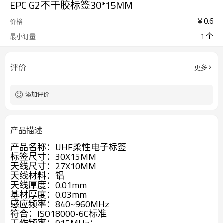
EPC G2不干胶标签30*15MM
￥
0.6
价格
1 个
最小订量
评价
更多
添加评价
产品描述
产品名称：UHF柔性电子标签
标签尺寸：30X15MM
天线尺寸：27X10MM
天线材料：铝
天线厚度：0.01mm
基材厚度：0.03mm
感应频率：840~960MHz
符合：ISO18000-6C标准
工作频率：915MHz；