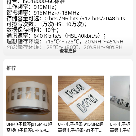
符合：ISO18000-6C标准
工作频率：915MHz；
谐振频率：915MHz+/-13MHz
存储容量可选：0 bits / 96 bits /512 bits/2048 bits
可擦写次数：1万次(HSL 10万次)；
数据保存时间：10年；
通讯速率：640 K bits/s（HSL 40kbit/s）；
理想储存环境：+15℃～+25℃，20%RH～45%RH
容忍储存环境：-25℃～+50℃，20%RH～90%RH
查看更多
容忍工作环境：-25℃～+65℃，20%RH～90%RH
耐压能力：≦5N/m㎡
耐弯能力：≧φ20mm
推荐
包装方式：卷状/单张/整版
芯片可选：NXP-XM/XL/HSL；Alien-H2/H3；
Impinj-M2/M3等
主要应用领域：物流/供应链/货物跟踪/仓库物品管
理/电力巡查/车辆识别/家校通/人员考勤/等等。
识别距离：5-15米(标签天线尺寸大小和读卡器天线
尺寸大小及应用环境有关)
UHF电子标签|915MHZ超
UHF电子标签|915MHZ超
UHF电子标签|
高频电子标签UHF EPC
高频电子标签F31不干胶
高频电子标签