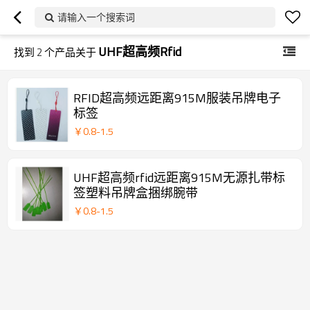
请输入一个搜索词
UHF超高频rfid
找到
2
个产品关于
RFID超高频远距离915M服装吊牌电子
标签
￥
0.8
-
1.5
UHF超高频rfid远距离915M无源扎带标
签塑料吊牌盒捆绑腕带
￥
0.8
-
1.5