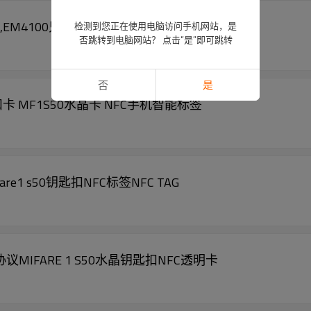
0,EM4100只读ID透明钥匙扣ID门禁卡
检测到您正在使用电脑访问手机网站，是
否跳转到电脑网站？ 点击“是”即可跳转
否
是
卡 MF1S50水晶卡 NFC手机智能标签
are1 s50钥匙扣NFC标签NFC TAG
A协议MIFARE 1 S50水晶钥匙扣NFC透明卡