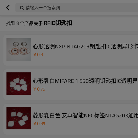
请输入一个搜索词
RFID钥匙扣
找到
8
个产品关于
心形透明NXP NTAG203钥匙扣IC透明异形卡
￥
0.8
心形乳白MIFARE 1 S50透明钥匙扣IC透明
￥
0.75
菱形乳白色,安卓智能NFC标签NTAG203通
￥
0.85