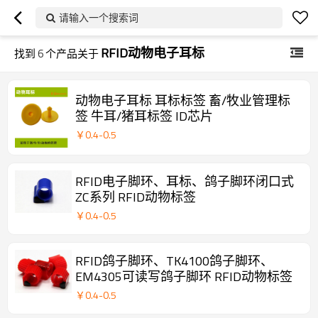
请输入一个搜索词
RFID动物电子耳标
找到
6
个产品关于
动物电子耳标 耳标标签 畜/牧业管理标
签 牛耳/猪耳标签 ID芯片
￥
0.4
-
0.5
RFID电子脚环、耳标、鸽子脚环闭口式
ZC系列 RFID动物标签
￥
0.4
-
0.5
RFID鸽子脚环、TK4100鸽子脚环、
EM4305可读写鸽子脚环 RFID动物标签
￥
0.4
-
0.5