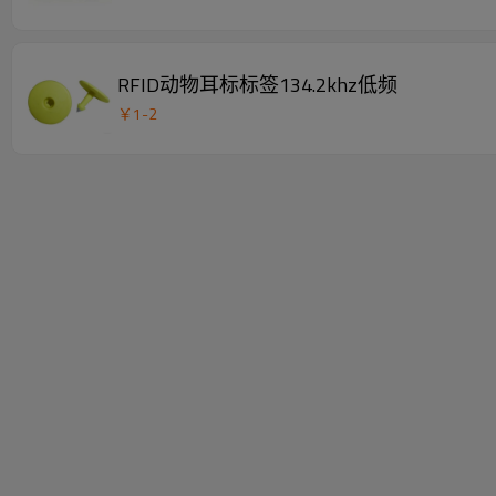
RFID动物耳标标签134.2khz低频
￥
1
-
2