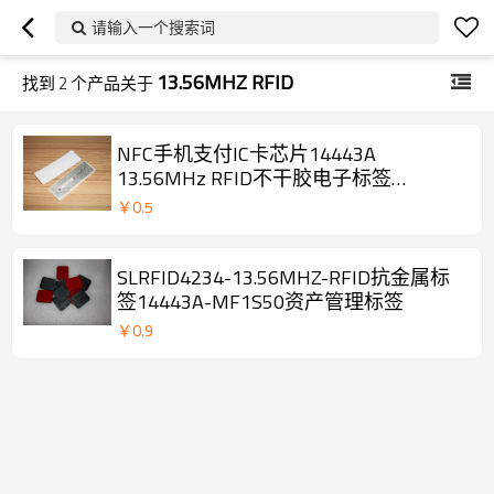
请输入一个搜索词
13.56MHZ RFID
找到
2
个产品关于
NFC手机支付IC卡芯片14443A
13.56MHz RFID不干胶电子标签
55*17MM
￥
0.5
SLRFID4234-13.56MHZ-RFID抗金属标
签14443A-MF1S50资产管理标签
￥
0.9