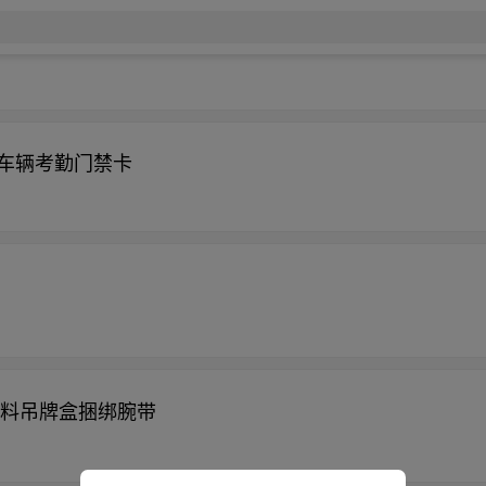
员车辆考勤门禁卡
签塑料吊牌盒捆绑腕带