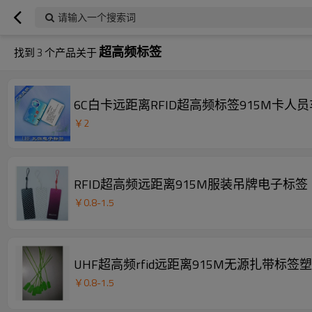
请输入一个搜索词
超高频标签
找到
3
个产品关于
6C白卡远距离RFID超高频标签915M卡人
￥
2
RFID超高频远距离915M服装吊牌电子标签
￥
0.8
-
1.5
UHF超高频rfid远距离915M无源扎带标
￥
0.8
-
1.5