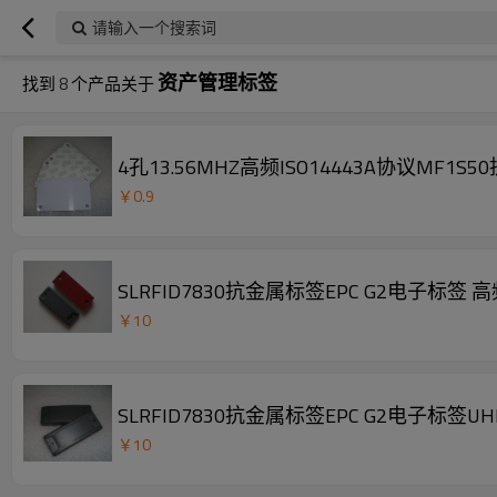
请输入一个搜索词
资产管理标签
找到
8
个产品关于
4孔13.56MHZ高频ISO14443A协议MF1
￥
0.9
SLRFID7830抗金属标签EPC G2电子标
￥
10
SLRFID7830抗金属标签EPC G2电子标签
￥
10