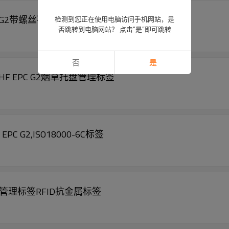
EPC G2带螺丝孔抗金属标签
检测到您正在使用电脑访问手机网站，是
否跳转到电脑网站？ 点击“是”即可跳转
否
是
UHF EPC G2烟草托盘管理标签
C G2,ISO18000-6C标签
协议资产管理标签RFID抗金属标签