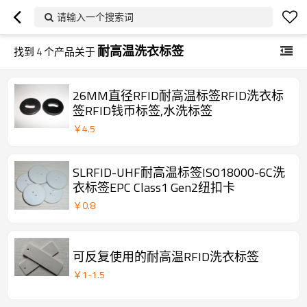
请输入一个搜索词
耐高温洗衣标签
找到
4
个产品关于
26MM直径RFID耐高温标签RFID洗衣标
签RFID钱币标签,水洗标签
￥
4.5
SLRFID-UHF耐高温标签ISO18000-6C洗
衣标签EPC Class1 Gen2纽扣卡
￥
0.8
可反复使用的耐高温RFID洗衣标签
￥
1
-
1.5