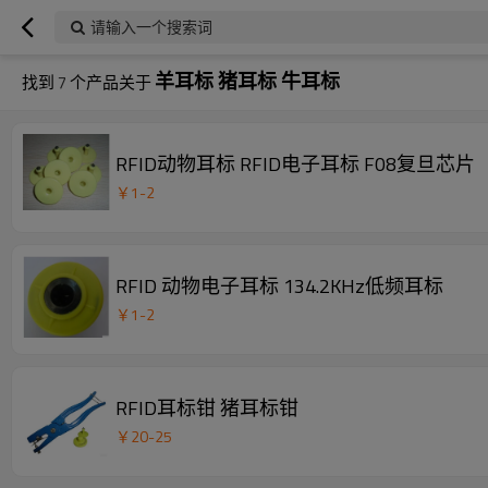
请输入一个搜索词
羊耳标 猪耳标 牛耳标
找到
7
个产品关于
RFID动物耳标 RFID电子耳标 F08复旦芯片
￥
1
-
2
RFID 动物电子耳标 134.2KHz低频耳标
￥
1
-
2
RFID耳标钳 猪耳标钳
￥
20
-
25