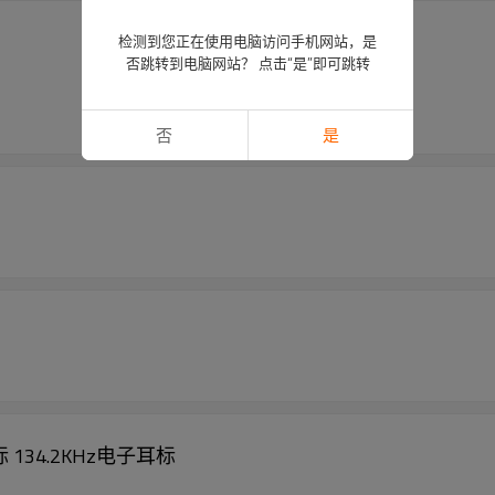
检测到您正在使用电脑访问手机网站，是
否跳转到电脑网站？ 点击“是”即可跳转
否
是
标 134.2KHz电子耳标