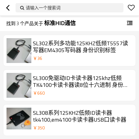
请输入一个搜索词
标准HID通信
找到
3
个产品关于
SL302系列多功能125KHZ低频T5557读
写器EM4305写码器 身份识别标签
￥
36
SL300免驱动ID卡读卡器125khz低频
TK4100卡读卡器读8位十六进制 身份识
别标签
￥
660
SL308系列125KHZ低频ID读卡器
tk4100,em4100卡读卡器USB口读卡器
￥
350