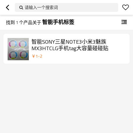
请输入一个搜索词
智能手机标签
找到
1
个产品关于
智能SONY三星NOTE3小米3魅族
MX3HTCLG手机tag大容量碰碰贴
￥
1
-
2