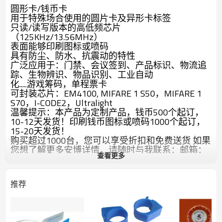
圆形卡/钱币卡
用于特殊场合使用的圆片卡及异形卡标签
只读/读写版本的高低频芯片
（125KHz/13.56MHz）
表面能够印刷图标或喷码
具有防尘、防水、抗震动的特性
广泛应用于：门禁、会议签到、产品标识、物流追
踪、生物辨识、物品识别、工业自动
化.....游戏筹码，单程票卡
可封装芯片：EM4100, MIFARE 1 S50，MIFARE 1
S70，I-CODE2，Ultralight
温馨提示：
本产品为定制产品，钱币500个起订，
10-12天发货！印刷钱币图标或喷码1000个起订，
15-20天发货！
购买超过1000台，您可以享受折扣和免费送货 如果
您想了解更多安博详情，请随时与我联系：邮箱：
查看更多
service@slonrfid.com
推荐