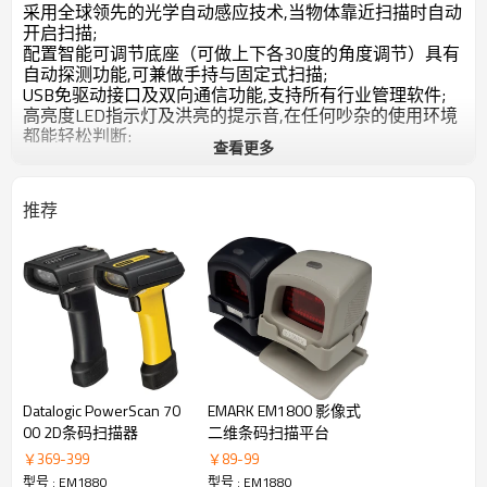
采用全球领先的光学自动感应技术,当物体靠近扫描时自动
开启扫描;
配置智能可调节底座（可做上下各30度的角度调节）具有
自动探测功能,可兼做手持与固定式扫描;
USB免驱动接口及双向通信功能,支持所有行业管理软件;
高亮度LED指示灯及洪亮的提示音,在任何吵杂的使用环境
都能轻松判断;
查看更多
黑,白双色可选;
2,功能参数:
蜂鸣器:六种声调;
推荐
光源:LED波长625nm+6.5nm;
指示灯:蓝色=待机状态,白色=解码成功,黄色=自动扫描;
接口模式:USB/RS232/KBW;
3,物理参数:
规格（长*宽*高）: 13MM*98MM*128MM（含支架）,
125MM*86MM*85MM（不含支架）;
重量:510G（含支架）,310G（不含支架）;
4,电学参数:
输入电压:5VDC;
工作功率:2W（
D​a​t​a​l​o​g​i​c​ ​P​o​w​e​r​S​c​a​n​ ​7​0​
EMARK EM1800 影像式
400mA@5V
0​0​ ​2​D条码​扫​描​器
二维条码扫描平台
）;
￥
369
-
399
￥
89
-
99
直流变压器:Class2:5.2VDC @ 1A ;
型号 : EM1880
型号 : EM1880