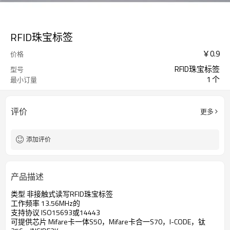
RFID珠宝标签
￥
0.9
价格
RFID珠宝标签
型号
1 个
最小订量
评价
更多
添加评价
产品描述
类型 非接触式读写RFID珠宝标签
工作频率 13.56MHz的
支持协议 ISO15693或14443
可提供芯片 Mifare卡一体S50，Mifare卡合一S70，I-CODE，钛