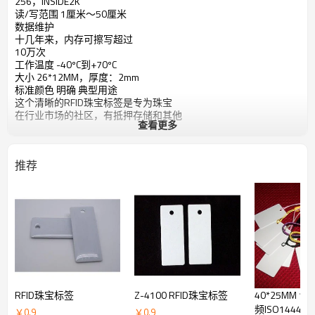
256，INSIDE2K
读/写范围 1厘米〜50厘米
数据维护
十几年来，内存可擦写超过
10万次
工作温度 -40ºC到+70ºC
大小 26*12MM，厚度：2mm
标准颜色 明确 典型用途
这个清晰的RFID珠宝标签是专为珠宝
在行业市场的社区，有抵押存储和其他
查看更多
推荐
RFID珠宝标签
Z-4100 RFID珠宝标签
40*25MM 13
频ISO14443
￥
0.9
￥
0.9